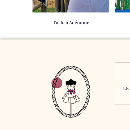
Turban Anémone
39,00
€
Livr