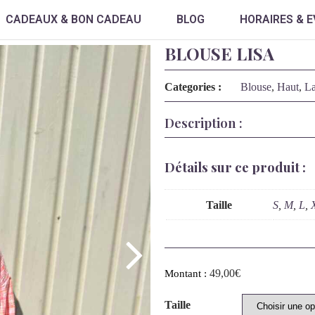
CADEAUX & BON CADEAU
BLOG
HORAIRES & 
BLOUSE LISA
Categories :
Blouse
,
Haut
,
La
Description :
Détails sur ce produit :
Taille
S
,
M
,
L
,
49,00
€
Montant :
Taille