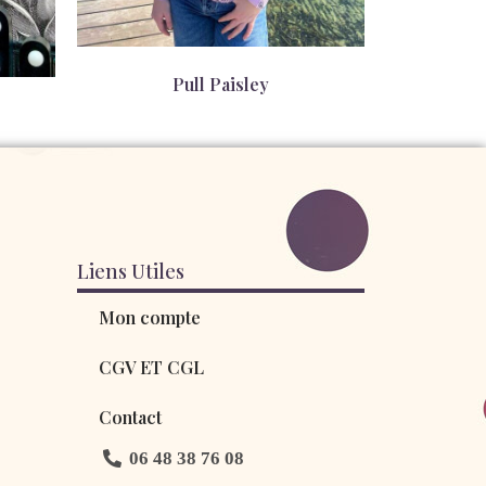
Pull Paisley
58,00
€
Liens Utiles
Mon compte
CGV ET CGL
Contact
06 48 38 76 08