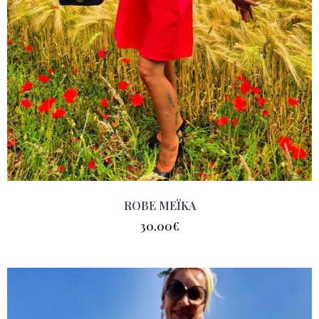
ROBE MEÏKA
30,00
€