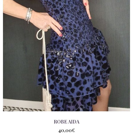
ROBE AIDA
40,00
€