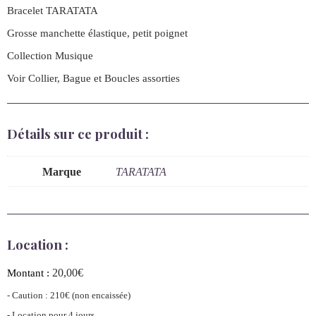
Marque
TARATATA
Location :
20,00
€
Montant :
- Caution : 210€ (non encaissée)
- Location pour 4 jours
- Frais de pressing /Envoi /Retour INCLUS
- Choisissez votre date au moment de finaliser votre commande
En stock
Ajouter au panier