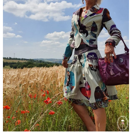
Jupe Meryem
35,00
€