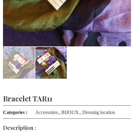
Bracelet TAR11
Categories :
Accessoires.
,
BIJOUX.
,
Dressing location
Description :
Bracelet TARATATA
Grosse manchette élastique, petit poignet
Collection Musique
Voir Collier, Bague et Boucles assorties
Détails sur ce produit :