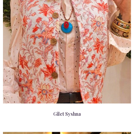
Gilet Syshna
89,00
€