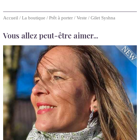
Accueil
/
La boutique
/
Prêt à porter
/
Veste
/ Gilet Syshna
Vous allez peut-être aimer...
NEW