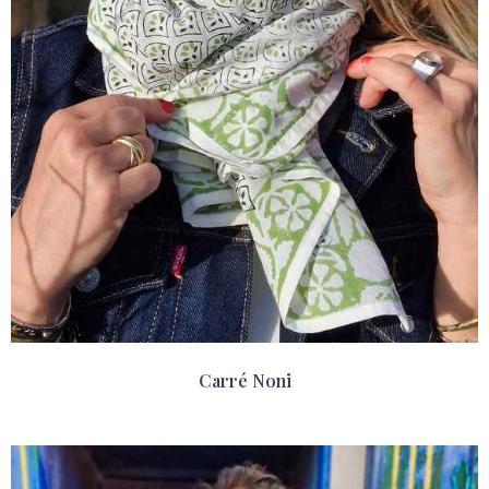
Carré Noni
29,00
€