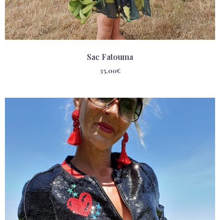
Sac Fatouma
35,00
€