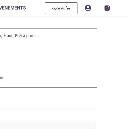
0,00
€
EVENEMENTS
n
,
Haut
,
Prêt à porter .
es