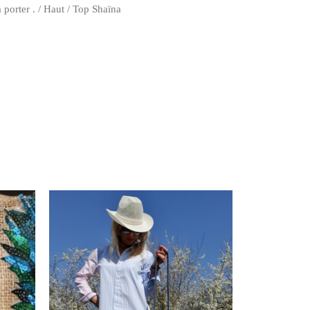
à porter .
/
Haut
/ Top Shaïna