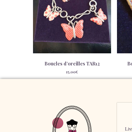
Boucles d’oreilles TAR12
B
15,00
€
Livr