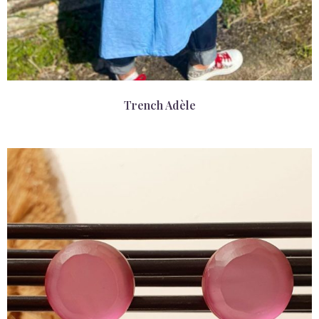
Trench Adèle
0,00
€