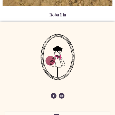
Roba ilia
95,00
€