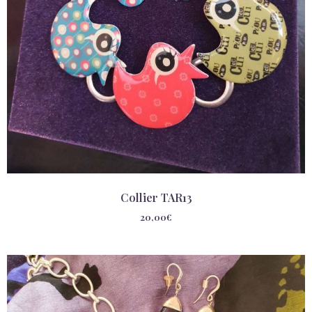
Collier TAR13
20,00
€