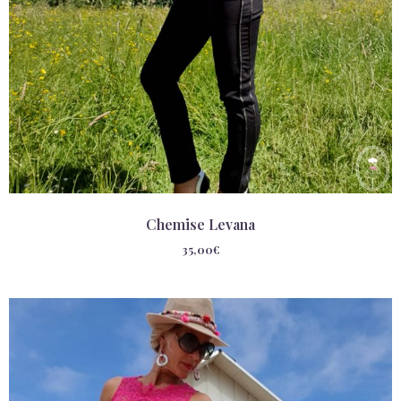
Chemise Levana
35,00
€