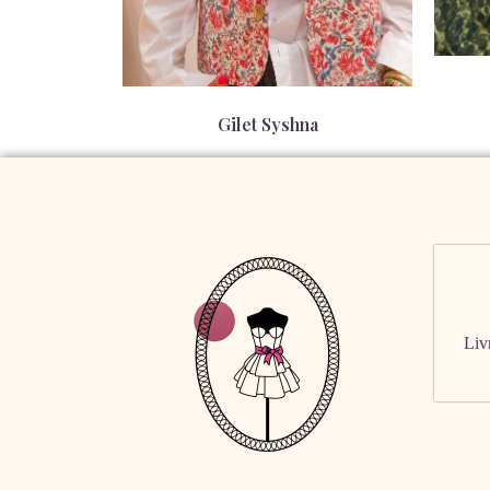
Gilet Syshna
89,00
€
Livr