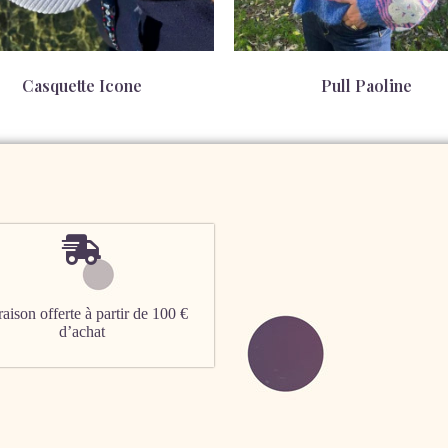
Casquette Icone
Pull Paoline
25,00
€
66,00
€
aison offerte à partir de 100 €
d’achat