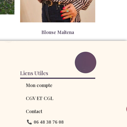
Blouse Maitena
78,00
€
Liens Utiles
Mon compte
CGV ET CGL
Contact
06 48 38 76 08