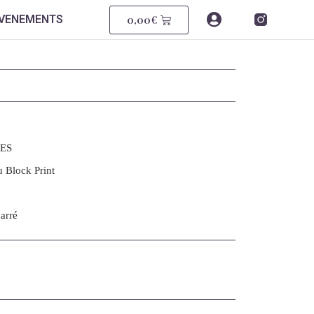
0,00
€
EVENEMENTS
SES
 Block Print
arré