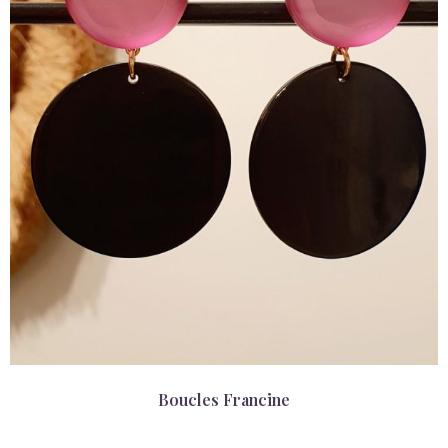
Boucles Francine
69,00
€
NEW