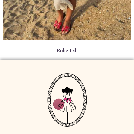
Robe Lali
79,00
€