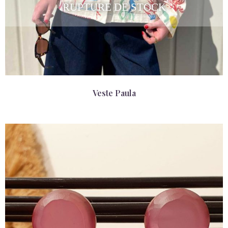
Veste Paula
89,00
€